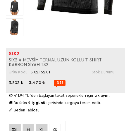
SIX2
SIX2 4 MEVSİM TERMAL UZUN KOLLU T-SHIRT
KARBON SİYAH TS2
Ürün Kodu :
SIX2.TS2.01
Stok Durumu :
2.472
₺
3.803
₺
%35
💳
411.94 TL
'den başlayan taksit seçenekleri için
tıklayın.
🚚 Bu ürün
2 iş günü
içerisinde kargoya teslim edilir.
📏 Beden Tablosu
3XL
M
XL
XS