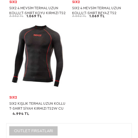
SIX2
SIX2
SIX2 4 MEVSİM TERMAL UZUN
SIX2 4 MEVSİM TERMAL UZUN
KOLLU T-SHIRT KOYU KIRMIZI TS2
KOLLU T-SHIRT BEYAZ TS2
3.662 TL
3.662 TL
1.069 TL
1.069 TL
SIX2
SIX2 KIŞLIK TERMAL UZUN KOLLU
T-SHIRT SİYAH KIRMIZI TS2W CU
4.994 TL
OUTLET FIRSATLARI