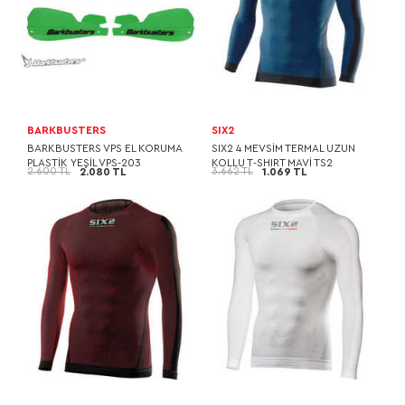
BARKBUSTERS
SIX2
BARKBUSTERS VPS EL KORUMA
SIX2 4 MEVSİM TERMAL UZUN
PLASTİK YEŞİL VPS-203
KOLLU T-SHIRT MAVİ TS2
2.600 TL
3.662 TL
2.080 TL
1.069 TL