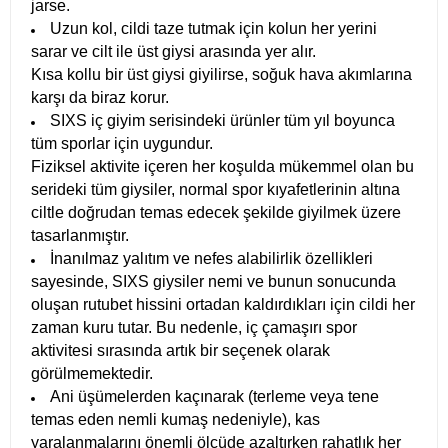
jarse.
Uzun kol, cildi taze tutmak için kolun her yerini
sarar ve cilt ile üst giysi arasında yer alır.
Kısa kollu bir üst giysi giyilirse, soğuk hava akımlarına
karşı da biraz korur.
SIXS iç giyim serisindeki ürünler tüm yıl boyunca
tüm sporlar için uygundur.
Fiziksel aktivite içeren her koşulda mükemmel olan bu
serideki tüm giysiler, normal spor kıyafetlerinin altına
ciltle doğrudan temas edecek şekilde giyilmek üzere
tasarlanmıştır.
İnanılmaz yalıtım ve nefes alabilirlik özellikleri
sayesinde, SIXS giysiler nemi ve bunun sonucunda
oluşan rutubet hissini ortadan kaldırdıkları için cildi her
zaman kuru tutar. Bu nedenle, iç çamaşırı spor
aktivitesi sırasında artık bir seçenek olarak
görülmemektedir.
Ani üşümelerden kaçınarak (terleme veya tene
temas eden nemli kumaş nedeniyle), kas
yaralanmalarını önemli ölçüde azaltırken rahatlık her