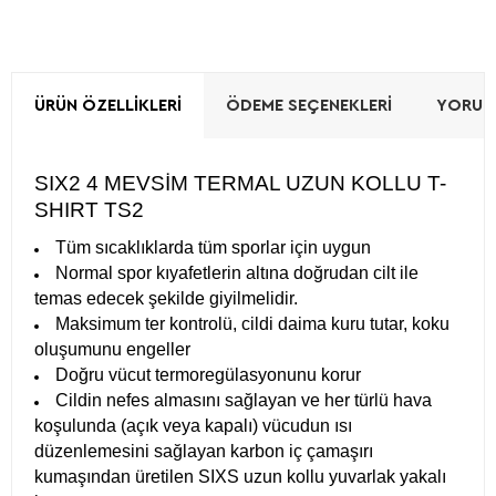
ÜRÜN ÖZELLIKLERI
ÖDEME SEÇENEKLERI
YORUML
SIX2 4 MEVSİM TERMAL UZUN KOLLU T-
SHIRT TS2
Tüm sıcaklıklarda tüm sporlar için uygun
Normal spor kıyafetlerin altına doğrudan cilt ile
temas edecek şekilde giyilmelidir.
Maksimum ter kontrolü, cildi daima kuru tutar, koku
oluşumunu engeller
Doğru vücut termoregülasyonunu korur
Cildin nefes almasını sağlayan ve her türlü hava
koşulunda (açık veya kapalı) vücudun ısı
düzenlemesini sağlayan karbon iç çamaşırı
kumaşından üretilen SIXS uzun kollu yuvarlak yakalı