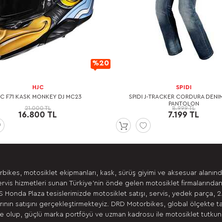
%20
İndirimli
HJC
SPIDI
JC F71 KASK MONKEY DJ MC23
SPIDI J-TRACKER CORDURA DENI
PANTOLON
21.000 TL
8.999 TL
16.800 TL
7.199 TL
bikes, motosiklet ekipmanları, kask, sürüş giyimi ve aksesuar alanın
ervis hizmetleri sunan Türkiye’nin önde gelen motosiklet firmalarından
 Honda Plaza tesislerimizde motosiklet satışı, servis, yedek parça, 2
ının satışını gerçekleştirmekteyiz. DRD Motorbikes, global ölçekte t
 olup, güçlü marka portföyü ve uzman kadrosu ile motosiklet tutkunla