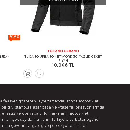
%20
İndirimli
TUCANO URBANO
M JEAN
TUCANO URBANO NETWORK 3G YAZLIK CEKET
SİYAH
10.046 TL
da faaliyet gösteren, aynı zamanda Honda motosiklet
 biridir. İstanbul Hasanpaşa ve Ataşehir lokasyonlarında
. el satış ve dünyaca ünlü markaların motosiklet
anınan çok sayıda markanın Türkiye distribütörlüğünü
rına güvenilir alışveriş ve profesyonel hizmet