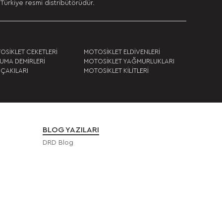
Türkiye resmi distribütörüdür.
OSİKLET CEKETLERİ
MOTOSİKLET ELDİVENLERİ
UMA DEMİRLERİ
MOTOSİKLET YAĞMURLUKLARI
 ÇAKILARI
MOTOSİKLET KİLİTLERİ
BLOG YAZILARI
DRD Blog