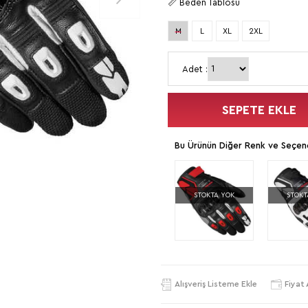
📏 Beden Tablosu
M
L
XL
2XL
Adet :
SEPETE EKLE
Bu Ürünün Diğer Renk ve Seçene
STOKTA YOK
STOKT
Alışveriş Listeme Ekle
Fiyat 