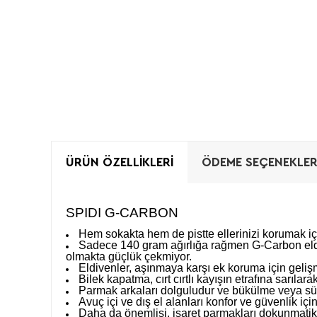
ÜRÜN ÖZELLIKLERI
ÖDEME SEÇENEKLER
SPIDI G-CARBON
Hem sokakta hem de pistte ellerinizi korumak içi
Sadece 140 gram ağırlığa rağmen G-Carbon eldi
olmakta güçlük çekmiyor.
Eldivenler, aşınmaya karşı ek koruma için gelişm
Bilek kapatma, cırt cırtlı kayışın etrafına sarılar
Parmak arkaları dolguludur ve bükülme veya sürt
Avuç içi ve dış el alanları konfor ve güvenlik içi
Daha da önemlisi, işaret parmakları dokunmatik 