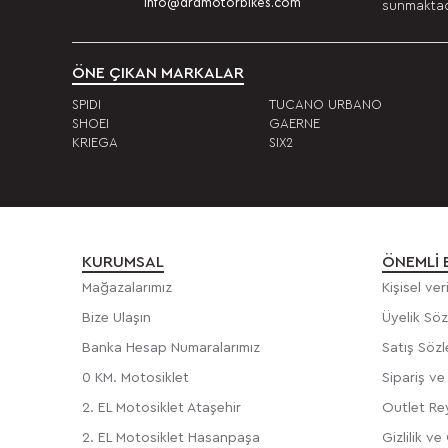
info@drdmotorbikes.com
sunmaktadı
ÖNE ÇIKAN MARKALAR
SPIDI
TUCANO URBANO
SHOEI
GAERNE
KRIEGA
SIX2
KURUMSAL
ÖNEMLI 
Mağazalarımız
Kişisel ve
Bize Ulaşın
Üyelik Sö
Banka Hesap Numaralarımız
Satış Söz
0 KM. Motosiklet
Sipariş v
2. EL Motosiklet Ataşehir
Outlet Rey
2. EL Motosiklet Hasanpaşa
Gizlilik ve