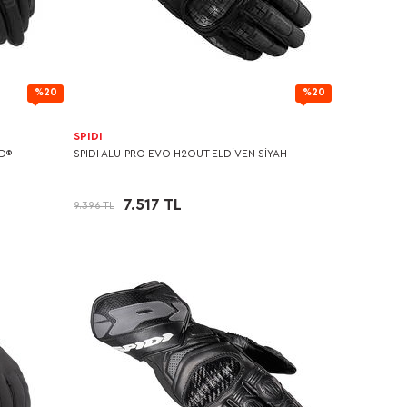
%20
%20
SPIDI
D®
SPIDI ALU-PRO EVO H2OUT ELDİVEN SİYAH
7.517 TL
9.396 TL