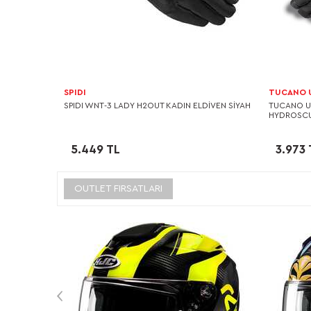
SPIDI
TUCANO 
SPIDI WNT-3 LADY H2OUT KADIN ELDİVEN SİYAH
TUCANO U
HYDROSCU
5.449 TL
3.973 
OUTLET FIRSATLARI