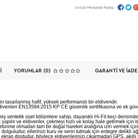
Sosyal Medyada Paylaş:
I
YORUMLAR (0)
GARANTI VE İADE
n tasarlanmış hafif, yüksek performanslı bir eldivendir.
venleri EN13594:2015 KP CE güvenlik sertifikasına ve ek güve
iş sentetik süet bölümlere sahip, dayanıklı Hi-Fit keçi derisinde
ak yapılır ve eldivenler, çekmeyi hızlı ve kolay hale getirmek için b
ünme olmadan tam bir doğal hareket aralığına izin vermek için 
n dolguludur, ellerinizi kuru ve serin tutmak için entegre delikli a
ekran dostudur, böylece eldivenlerinizi çıkarmadan GPS, akıllı t