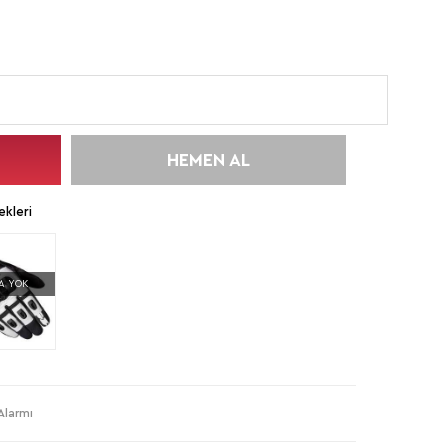
HEMEN AL
kleri
A YOK
Alarmı