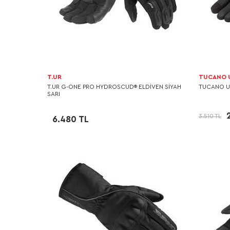
T.UR
TUCANO 
T.UR G-ONE PRO HYDROSCUD® ELDİVEN SİYAH
TUCANO U
SARI
3.510 TL
6.480 TL