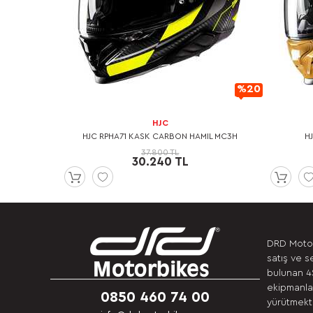
%20
%20
İndirimli
İndirimli
HJC
UN KOLLU T-
HJC RPHA71 KASK CARBON HAMIL MC3H
H
37.800 TL
30.240 TL
DRD Motor
satış ve s
bulunan 4S
ekipmanlar
0850 460 74 00
yürütmekte