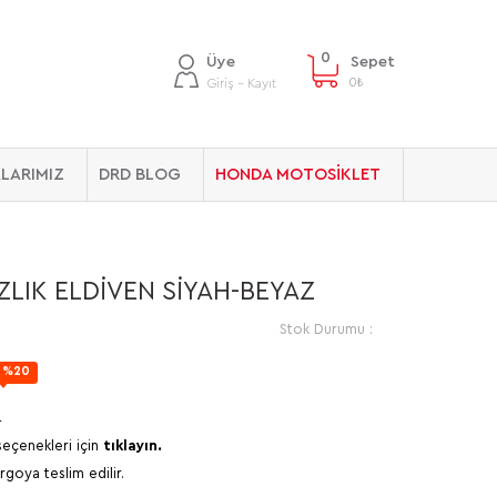
0
Üye
Sepet
0
₺
Giriş - Kayıt
LARIMIZ
DRD BLOG
HONDA MOTOSİKLET
ZLIK ELDİVEN SİYAH-BEYAZ
Stok Durumu :
%20
4
seçenekleri için
tıklayın.
rgoya teslim edilir.