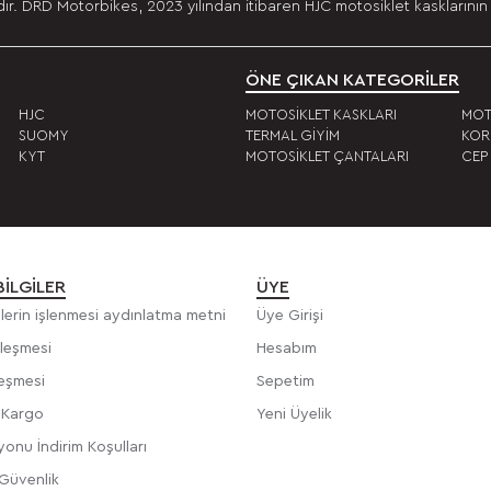
r. DRD Motorbikes, 2023 yılından itibaren HJC motosiklet kasklarının 
ÖNE ÇIKAN KATEGORİLER
HJC
MOTOSİKLET KASKLARI
MOT
SUOMY
TERMAL GİYİM
KOR
KYT
MOTOSİKLET ÇANTALARI
CEP
BILGILER
ÜYE
rilerin işlenmesi aydınlatma metni
Üye Girişi
zleşmesi
Hesabım
leşmesi
Sepetim
e Kargo
Yeni Üyelik
onu İndirim Koşulları
 Güvenlik