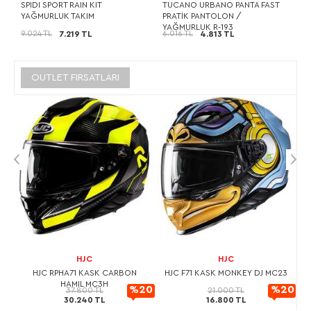
SPIDI SPORT RAIN KIT
TUCANO URBANO PANTA FAST
YAĞMURLUK TAKIM
PRATİK PANTOLON /
YAĞMURLUK R-193
9.024 TL
6.016 TL
7.219 TL
4.813 TL
OUTLET FIRSATLARI
HJC
HJC
L
HJC RPHA71 KASK CARBON
HJC F71 KASK MONKEY DJ MC23
HAMIL MC3H
20
%20
%20
37.800 TL
21.000 TL
30.240 TL
16.800 TL
rimli
İndirimli
İndirimli