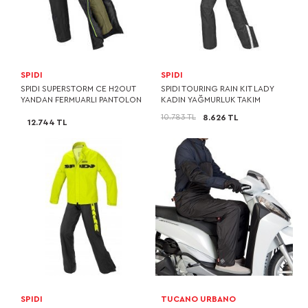
SPIDI
SPIDI
SPIDI SUPERSTORM CE H2OUT
SPIDI TOURING RAIN KIT LADY
YANDAN FERMUARLI PANTOLON
KADIN YAĞMURLUK TAKIM
10.783 TL
8.626 TL
12.744 TL
SPIDI
TUCANO URBANO