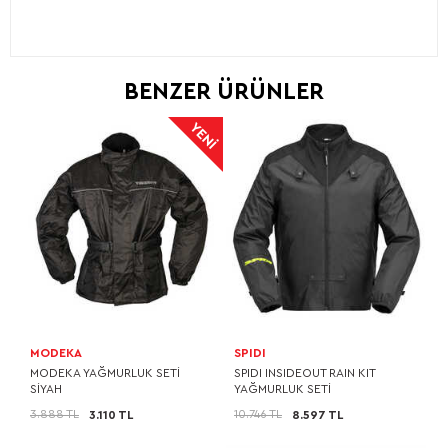
BENZER ÜRÜNLER
MODEKA
SPIDI
MODEKA YAĞMURLUK SETİ
SPIDI INSIDEOUT RAIN KIT
SİYAH
YAĞMURLUK SETİ
3.888 TL
10.746 TL
3.110 TL
8.597 TL