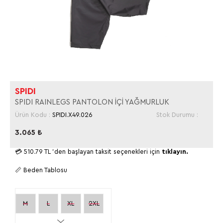
SPIDI
SPIDI RAINLEGS PANTOLON İÇİ YAĞMURLUK
Ürün Kodu :
SPIDI.X49.026
Stok Durumu :
3.065
₺
💳
510.79 TL
'den başlayan taksit seçenekleri için
tıklayın.
📏 Beden Tablosu
M
L
XL
2XL