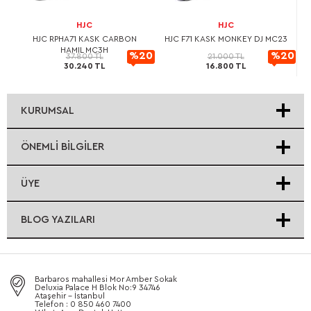
HJC
HJC
L
HJC RPHA71 KASK CARBON
HJC F71 KASK MONKEY DJ MC23
HAMIL MC3H
20
%20
%20
37.800 TL
21.000 TL
30.240 TL
16.800 TL
rimli
İndirimli
İndirimli
KURUMSAL
ÖNEMLI BILGILER
ÜYE
BLOG YAZILARI
Barbaros mahallesi Mor Amber Sokak
Deluxia Palace H Blok No:9 34746
Ataşehir - İstanbul
Telefon : 0 850 460 7400