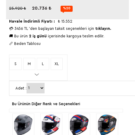
20.736
₺
25.920
₺
%20
Havale İndirimli Fiyatı :
₺
15.552
💳
3456 TL
'den başlayan taksit seçenekleri için
tıklayın.
🚚 Bu ürün
2 iş günü
içerisinde kargoya teslim edilir.
📏 Beden Tablosu
S
M
L
XL
XXL
Adet :
Bu Ürünün Diğer Renk ve Seçenekleri