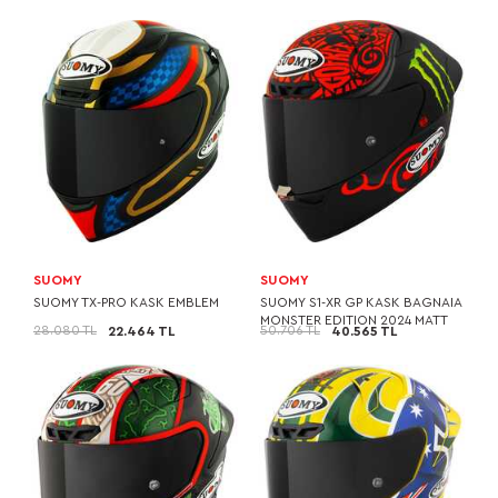
SUOMY
SUOMY
SUOMY TX-PRO KASK EMBLEM
SUOMY S1-XR GP KASK BAGNAIA
MONSTER EDITION 2024 MATT
28.080 TL
50.706 TL
22.464 TL
40.565 TL