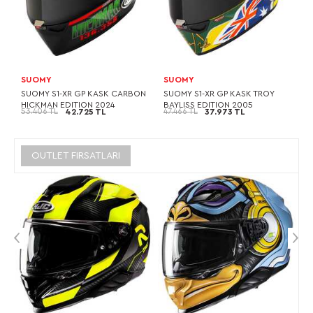
SUOMY
SUOMY
SUOMY S1-XR GP KASK CARBON
SUOMY S1-XR GP KASK TROY
HICKMAN EDITION 2024
BAYLISS EDITION 2005
53.406 TL
47.466 TL
42.725 TL
37.973 TL
OUTLET FIRSATLARI