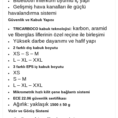
Bluetooth interkom uyumlu iç yapı
Gelişmiş hava kanalları ile güçlü
havalandırma sistemi
Güvenlik ve Kabuk Yapısı
karbon, aramid
TRICARBOCO kabuk teknolojisi:
ve fiberglas liflerinin özel reçine ile birleşimi
Yüksek darbe dayanımı ve hafif yapı
2 farklı dış kabuk boyutu
XS – S – M
L – XL – XXL
3 farklı EPS iç kabuk boyutu
XS
S – M
L – XL – XXL
Mikrometrik hızlı kilit çene bağlantı sistemi
ECE 22.06 güvenlik sertifikası
Ağırlık: yaklaşık
1500 ± 50 g
Vizör ve Görüş Sistemi