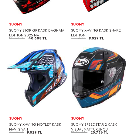
SUOMY
SUOMY
SUOMY S1-XR GP KASK BAGNAIA
SUOMY X-WING KASK SNAKE
EDITION 2025 MATT
EDITION
50.760 TL
11.286 TL
40.608 TL
9.029 TL
SUOMY
SUOMY
SUOMY X-WING MOTLEY KASK
SUOMY SPEEDSTAR 2 KASK
MAVİ SİYAH
VISUAL MAT TURUNCU
11.286 TL
25.920 TL
9.029 TL
20.736 TL