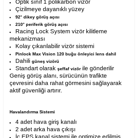
Optik sınıf 1 polikarbon vizör
Çizilmeye dayanıklı yüzey
92° dikey görüş açısı
210° periferik görüş açısı
Racing Lock System vizör kilitleme
mekanizması
Kolay çıkarılabilir vizör sistemi
Pinlock Max Vision 120 buğu önleyici lens dahil
Dahili
güneş vizörü
Standart olarak
ile gönderilir
şeffaf vizör
Geniş görüş alanı, sürücünün trafikte
çevresini daha rahat görmesini sağlayarak
aktif güvenliği artırır.
Havalandırma Sistemi
4 adet hava giriş kanalı
2 adet arka hava çıkışı
İç EPS kanal sistemi ile optimize edilmiş