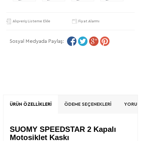
Alışveriş Listeme Ekle
Fiyat Alarmı
Sosyal Medyada Paylaş:
ÜRÜN ÖZELLIKLERI
ÖDEME SEÇENEKLERI
YORUML
SUOMY SPEEDSTAR 2 Kapalı
Motosiklet Kaskı