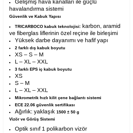
Gelişmiş hava kanalları ile güçlü
havalandırma sistemi
Güvenlik ve Kabuk Yapısı
karbon, aramid
TRICARBOCO kabuk teknolojisi:
ve fiberglas liflerinin özel reçine ile birleşimi
Yüksek darbe dayanımı ve hafif yapı
2 farklı dış kabuk boyutu
XS – S – M
L – XL – XXL
3 farklı EPS iç kabuk boyutu
XS
S – M
L – XL – XXL
Mikrometrik hızlı kilit çene bağlantı sistemi
ECE 22.06 güvenlik sertifikası
Ağırlık: yaklaşık
1500 ± 50 g
Vizör ve Görüş Sistemi
Optik sınıf 1 polikarbon vizör