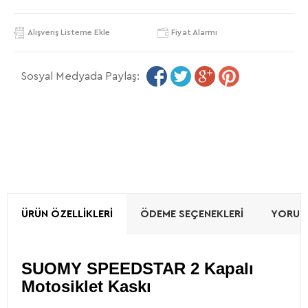
Alışveriş Listeme Ekle
Fiyat Alarmı
Sosyal Medyada Paylaş:
ÜRÜN ÖZELLIKLERI
ÖDEME SEÇENEKLERI
YORUML
SUOMY SPEEDSTAR 2 Kapalı
Motosiklet Kaskı