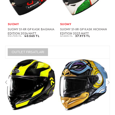
SUOMY
SUOMY
SUOMY S1-XR GP KASK BAGNAIA
SUOMY S1-XR GP KASK HICKMAN
EDITION 2024 MATT
EDITION 2023 MATT
50.706 TL
47.466 TL
40.565 TL
37.973 TL
OUTLET FIRSATLARI