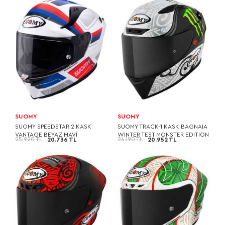
SUOMY
SUOMY
SUOMY SPEEDSTAR 2 KASK
SUOMY TRACK-1 KASK BAGNAIA
VANTAGE BEYAZ MAVİ
WINTER TEST MONSTER EDITION
25.920 TL
26.190 TL
20.736 TL
20.952 TL