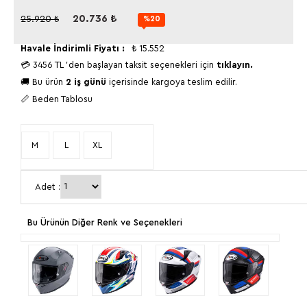
20.736
₺
25.920
₺
%20
Havale İndirimli Fiyatı :
₺
15.552
💳
3456 TL
'den başlayan taksit seçenekleri için
tıklayın.
🚚 Bu ürün
2 iş günü
içerisinde kargoya teslim edilir.
📏 Beden Tablosu
M
L
XL
Adet :
Bu Ürünün Diğer Renk ve Seçenekleri