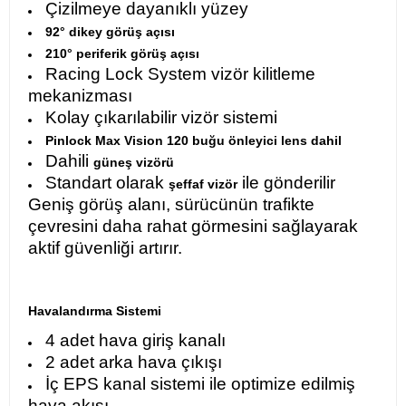
Çizilmeye dayanıklı yüzey
92° dikey görüş açısı
210° periferik görüş açısı
Racing Lock System vizör kilitleme
mekanizması
Kolay çıkarılabilir vizör sistemi
Pinlock Max Vision 120 buğu önleyici lens dahil
Dahili
güneş vizörü
Standart olarak
ile gönderilir
şeffaf vizör
Geniş görüş alanı, sürücünün trafikte
çevresini daha rahat görmesini sağlayarak
aktif güvenliği artırır.
Havalandırma Sistemi
4 adet hava giriş kanalı
2 adet arka hava çıkışı
İç EPS kanal sistemi ile optimize edilmiş
hava akışı