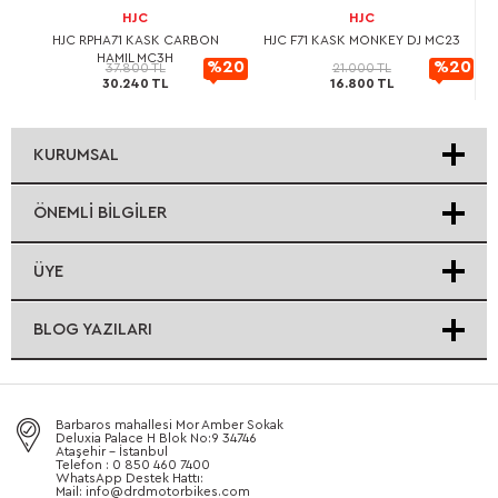
HJC
HJC
L
HJC RPHA71 KASK CARBON
HJC F71 KASK MONKEY DJ MC23
HAMIL MC3H
20
%20
%20
37.800 TL
21.000 TL
30.240 TL
16.800 TL
rimli
İndirimli
İndirimli
KURUMSAL
ÖNEMLI BILGILER
ÜYE
BLOG YAZILARI
Barbaros mahallesi Mor Amber Sokak
Deluxia Palace H Blok No:9 34746
Ataşehir - İstanbul
Telefon : 0 850 460 7400
WhatsApp Destek Hattı:
Mail: info@drdmotorbikes.com