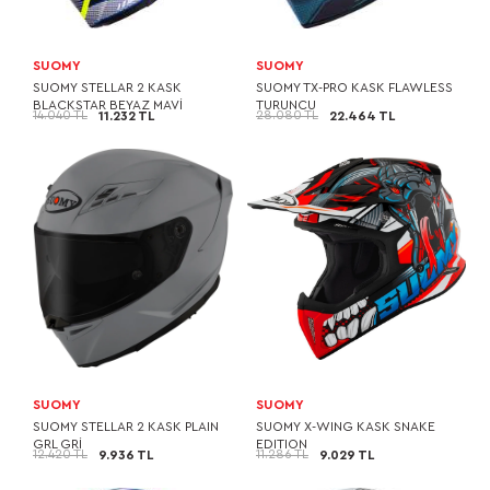
SUOMY
SUOMY
SUOMY STELLAR 2 KASK
SUOMY TX-PRO KASK FLAWLESS
BLACKSTAR BEYAZ MAVİ
TURUNCU
14.040 TL
28.080 TL
11.232 TL
22.464 TL
SUOMY
SUOMY
SUOMY STELLAR 2 KASK PLAIN
SUOMY X-WING KASK SNAKE
GRL GRİ
EDITION
12.420 TL
11.286 TL
9.936 TL
9.029 TL