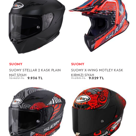
SUOMY
SUOMY
SUOMY STELLAR 2 KASK PLAIN
SUOMY X-WING MOTLEY KASK
MAT SİYAH
KIRMIZI SİYAH
12.420 TL
11.286 TL
9.936 TL
9.029 TL