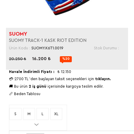
SUOMY
SUOMY TRACK-1 KASK RIOT EDITION
Ürün Kodu :
SUOMY.K6T1.0019
Stok Durumu :
16.200
₺
20.250
₺
%20
Havale İndirimli Fiyatı :
₺
12.150
💳
2700 TL
'den başlayan taksit seçenekleri için
tıklayın.
🚚 Bu ürün
2 iş günü
içerisinde kargoya teslim edilir.
📏 Beden Tablosu
S
M
L
XL
2XL