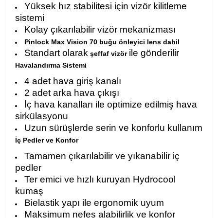
Yüksek hız stabilitesi için vizör kilitleme
sistemi
Kolay çıkarılabilir vizör mekanizması
Pinlock Max Vision 70 buğu önleyici lens dahil
Standart olarak
ile gönderilir
şeffaf vizör
Havalandırma Sistemi
4 adet hava giriş kanalı
2 adet arka hava çıkışı
İç hava kanalları ile optimize edilmiş hava
sirkülasyonu
Uzun sürüşlerde serin ve konforlu kullanım
İç Pedler ve Konfor
Tamamen çıkarılabilir ve yıkanabilir iç
pedler
Ter emici ve hızlı kuruyan Hydrocool
kumaş
Bielastik yapı ile ergonomik uyum
Maksimum nefes alabilirlik ve konfor