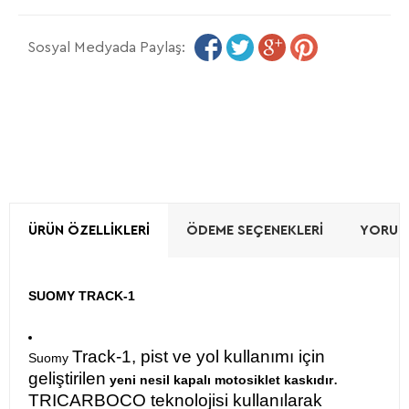
Sosyal Medyada Paylaş:
ÜRÜN ÖZELLIKLERI
ÖDEME SEÇENEKLERI
YORUML
SUOMY TRACK-1
Track-1, pist ve yol kullanımı için
Suomy
geliştirilen
.
yeni nesil
kapalı motosiklet kaskı
dır
TRICARBOCO teknolojisi kullanılarak