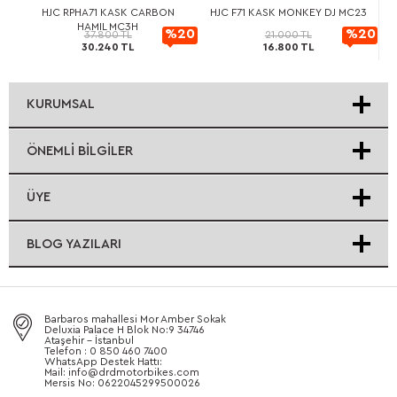
L
HJC RPHA71 KASK CARBON
HJC F71 KASK MONKEY DJ MC23
HAMIL MC3H
20
%20
%20
37.800 TL
21.000 TL
30.240 TL
16.800 TL
rimli
İndirimli
İndirimli
KURUMSAL
ÖNEMLI BILGILER
ÜYE
BLOG YAZILARI
Barbaros mahallesi Mor Amber Sokak
Deluxia Palace H Blok No:9 34746
Ataşehir - İstanbul
Telefon : 0 850 460 7400
WhatsApp Destek Hattı:
Mail: info@drdmotorbikes.com
Mersis No: 0622045299500026