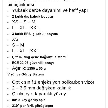
birleştirilmesi
Yüksek darbe dayanımı ve hafif yapı
2 farklı dış kabuk boyutu
XS – S – M
L – XL – XXL
3 farklı EPS iç kabuk boyutu
XS
S – M
L – XL – XXL
Çift D-Ring çene bağlantı sistemi
ECE 22.06 güvenlik onayı
Ağırlık:
1350 ± 50 g
Vizör ve Görüş Sistemi
Optik sınıf 1 enjeksiyon polikarbon vizör
2 – 3.5 mm değişken kalınlık
Çizilmeye dayanıklı yüzey
90° dikey görüş açısı
210° periferik görüş açısı