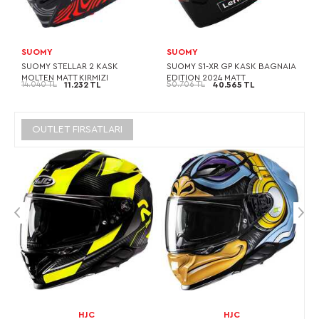
SUOMY
SUOMY
SUOMY STELLAR 2 KASK
SUOMY S1-XR GP KASK BAGNAIA
MOLTEN MATT KIRMIZI
EDITION 2024 MATT
14.040 TL
50.706 TL
11.232 TL
40.565 TL
OUTLET FIRSATLARI
HJC
HJC