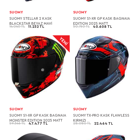
SUOMY
SUOMY
SUOMY STELLAR 2 KASK
SUOMY S1-XR GP KASK BAGNAIA
BLACKSTAR BEYAZ MAVİ
EDITION 2025 MATT
14.040 TL
50.760 TL
11.232 TL
40.608 TL
SUOMY
SUOMY
SUOMY S1-XR GP KASK BAGNAIA
SUOMY TX-PRO KASK FLAWLESS
MONSTER EDITION 2025 MATT
KIRMIZI
59.346 TL
28.080 TL
47.477 TL
22.464 TL