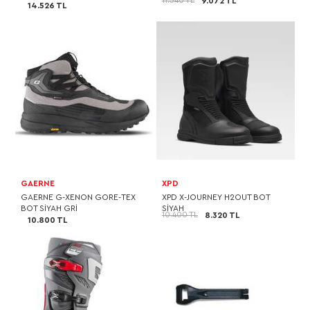
11.340 TL
9.072 TL
14.526 TL
GAERNE
XPD
GAERNE G-XENON GORE-TEX
XPD X-JOURNEY H2OUT BOT
BOT SİYAH GRİ
SİYAH
10.400 TL
8.320 TL
10.800 TL