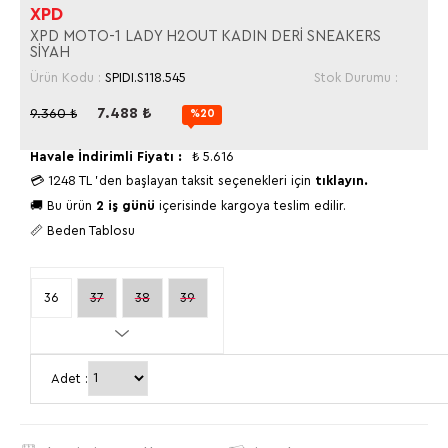
XPD
XPD MOTO-1 LADY H2OUT KADIN DERİ SNEAKERS
SİYAH
Ürün Kodu :
SPIDI.S118.545
Stok Durumu :
7.488
₺
9.360
₺
%20
Havale İndirimli Fiyatı :
₺
5.616
💳
1248 TL
'den başlayan taksit seçenekleri için
tıklayın.
🚚 Bu ürün
2 iş günü
içerisinde kargoya teslim edilir.
📏 Beden Tablosu
36
37
38
39
40
Adet :