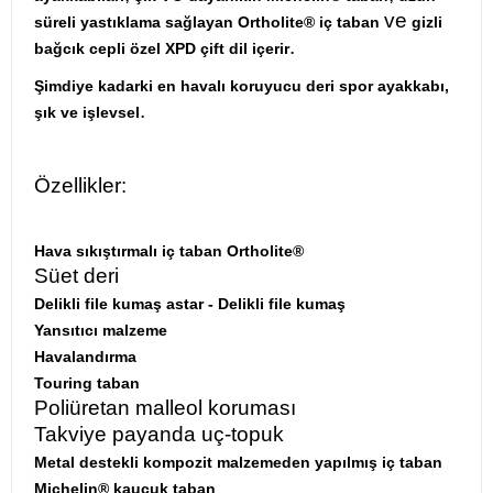
ve
süreli yastıklama sağlayan Ortholite® iç taban
gizli
.
bağcık cepli özel XPD çift dil içerir
Şimdiye kadarki en havalı koruyucu deri spor ayakkabı,
.
şık ve işlevsel
Özellikler:
Hava sıkıştırmalı iç taban Ortholite®
Süet deri
Delikli file kumaş astar - Delikli file kumaş
Yansıtıcı malzeme
Havalandırma
Touring taban
Poliüretan malleol koruması
Takviye payanda uç-topuk
Metal destekli kompozit malzemeden yapılmış iç taban
Michelin® kauçuk taban