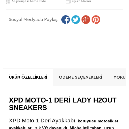
Alışveriş Listeme Ekle
Fiyat Alarmı
Sosyal Medyada Paylaş:
ÜRÜN ÖZELLIKLERI
ÖDEME SEÇENEKLERI
YORUML
XPD MOTO-1 DERİ LADY H2OUT
SNEAKERS
XPD Moto-1 Deri Ayakkabı,
koruyucu motosiklet
,
ve
.
,
ayakkabıları
şık
dayanıklı
Michelin® taban
uzun