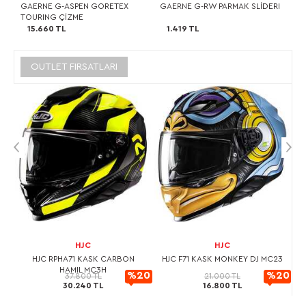
GAERNE G-ASPEN GORETEX
GAERNE G-RW PARMAK SLİDERI
TOURING ÇİZME
15.660 TL
1.419 TL
OUTLET FIRSATLARI
HJC
HJC
L
HJC RPHA71 KASK CARBON
HJC F71 KASK MONKEY DJ MC23
HAMIL MC3H
20
%20
%20
37.800 TL
21.000 TL
30.240 TL
16.800 TL
rimli
İndirimli
İndirimli